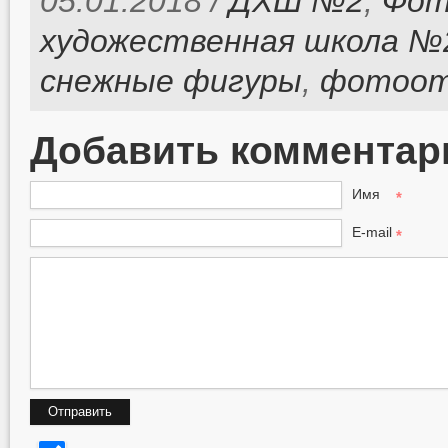
05.01.2018 /
ДХШ №2
,
Фот
художественная школа №
снежные фигуры
,
фотоо
Добавить комментар
Имя
*
E-mail
*