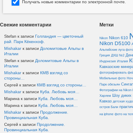
Получать новые комментарии по электронной почте.
Свежие комментарии
Метки
Stefan к записи
Голландия — цветочный
Nikon 610
Nikon
рай. Парк Кёкенхоф.
Nikon D5100
Mishakar
к записи
Доломитовые Альпы в
Альпийские луга фот
Италии
Ден
Греция
ДХШ №2
Stefan к записи
Доломитовые Альпы в
Индонезия
Италия
Италии
Кавказские минер
Mishakar
к записи
КМВ взгляд со
фотографировать фе
стороны…
Мобильные фото
Ноч
Синга
Сергей к записи
КМВ взгляд со стороны…
Парк обезьян
Фотографии на Nikon
Mishakar
к записи
Куба. Любовь моя…
Шоу диких 
Харлем
Марина к записи
Куба. Любовь моя…
Кавказ
детская худ
Марина к записи
Куба. Любовь моя…
практи
остров Бали
Mishakar
к записи
Продолжение.
на iphone
фото на те
Провинциальная Куба.
Сергей к записи
Продолжение.
Провинциальная Куба.