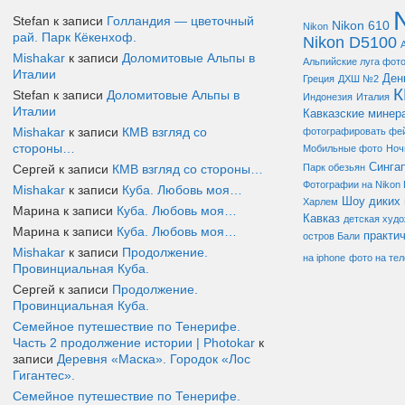
Stefan к записи
Голландия — цветочный
Nikon 610
Nikon
рай. Парк Кёкенхоф.
Nikon D5100
Mishakar
к записи
Доломитовые Альпы в
Альпийские луга фот
Италии
Ден
Греция
ДХШ №2
Stefan к записи
Доломитовые Альпы в
Индонезия
Италия
Италии
Кавказские минер
Mishakar
к записи
КМВ взгляд со
фотографировать фе
стороны…
Мобильные фото
Ноч
Синга
Сергей к записи
КМВ взгляд со стороны…
Парк обезьян
Фотографии на Nikon
Mishakar
к записи
Куба. Любовь моя…
Шоу диких 
Харлем
Марина к записи
Куба. Любовь моя…
Кавказ
детская худ
Марина к записи
Куба. Любовь моя…
практи
остров Бали
Mishakar
к записи
Продолжение.
на iphone
фото на те
Провинциальная Куба.
Сергей к записи
Продолжение.
Провинциальная Куба.
Семейное путешествие по Тенерифе.
Часть 2 продолжение истории | Photokar
к
записи
Деревня «Маска». Городок «Лос
Гигантес».
Семейное путешествие по Тенерифе.