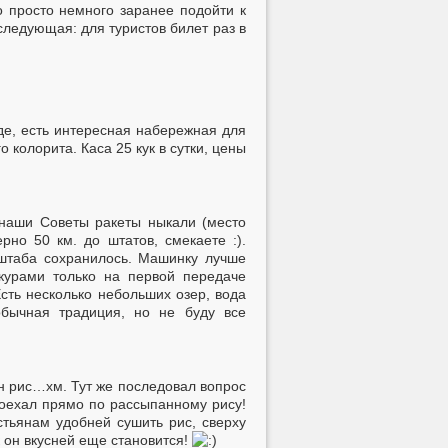
о просто немного заранее подойти к
 следующая: для туристов билет раз в
е, есть интересная набережная для
 колорита. Каса 25 кук в сутки, цены
 наши Советы ракеты ныкали (место
но 50 км. до штатов, смекаете :).
 штаба сохранилось. Машинку лучше
курами только на первой передаче
сть несколько небольших озер, вода
обычная традиция, но не буду все
н рис…хм. Тут же последовал вопрос
поехал прямо по рассыпанному рису!
тьянам удобней сушить рис, сверху
к он вкусней еще становится!