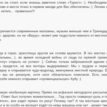
но не стоит, если знаешь заветное слово «Турист» :). Необходим
лово и места точно в первом заезде для Вас обеспечены :). Логика
 катать….правильно!!!
стречаются современные магазины, музыки меньше чем в Тринидад
: здорово, но не «Ваууу», может уже подустали немного от местного
к.
да в горах, красотища кругом аж голова кружится. В тех местах
пальмы…), во время холодной войны от сюда по прямой пример
очту» открыть не успеют :). Сейчас только заброшенной здание
ть придется, не все моторы выдерживают. Мы с трудом и пере
парку и открывается чудо-водопад, жемчужина местной природы. Е
о мы не рискнули, хотя ноги обязательно помочили. Есть не
 себя немного открывает «провинциальную» Кубу :).
такую необычную картину. Прямо на асфальте автодороги рассыпа
». Ответ был получен моментально… Гид просто повернул руль и 
тся», все ездят прямо по рису! Почему так? А так местным крес
льт и их особо не волнует ездят по нему машины или нет…может та