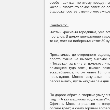
особо париться по этому поводу яв
кассе и сказать то самое заветное с
5 дороже, соответственно кого лучше
Санфуегос.
Чистый красивый городишка, уже в
прогулок. В целом впечатление такое
те же, хотя на побережье хотят 30 ку
Прокатились до очередного водопа
просто лучше не бывает, высокие 
«Посылка» за минуты долетает, «п
помощнее туда взять, высоко лез
вскарабкались, потом минут 15 по 
прохладная. Можно искупаться, н
рассказывать, пусть каждый сам для
По дороге обратно впервые увидел 
гиду: «А как машинам тогда ехать?
Офигеть! Машины реально не «паря
солнце греет, а снизу горячий асфа