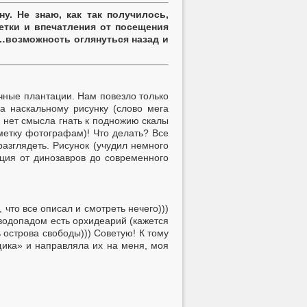
у. Не знаю, как так получилось,
метки и впечатления от посещения
…возможность оглянуться назад и
ачные плантации. Нам повезло только
а наскальному рисунку (слово мега
, нет смысла гнать к подножию скалы
аметку фотографам)! Что делать? Все
азглядеть. Рисунок (учудил немного
ция от динозавров до современного
 что все описал и смотреть нечего)))
 водопадом есть орхидеарий (кажется
 острова свободы))) Советую! К тому
щика» и направляла их на меня, моя