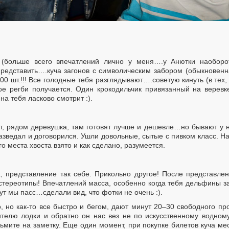
(больше всего впечатлений лично у меня….у Анютки наоборот
представить….куча загонов с символическим забором (обыкновенна
300 шт.!!! Все голодные тебя разглядывают….советую кинуть (в тех
ое регби получается. Один крокодильчик привязанный на веревке
а тебя ласково смотрит :).
ет, рядом деревушка, там готовят лучше и дешевле…но бывают у н
разведал и договорился. Ушли довольные, сытые с пивком класс. На
го места хвоста взято и как сделано, разумеется.
, представление так себе. Прикольно другое! После представле
стереотипы! Впечатлений масса, особенно когда тебя дельфины з
ут мы пасс…сделали вид, что фотки не очень :).
о, но как-то все быстро и бегом, дают минут 20–30 свободного 
ителю лодки и обратно он нас вез не по искусственному водном
озьмите на заметку. Еще один момент, при покупке билетов куча ме