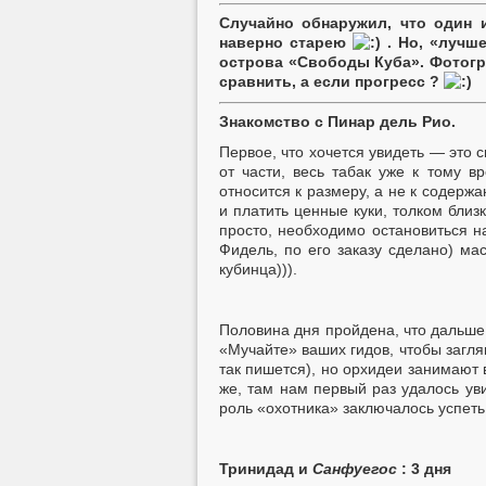
Случайно обнаружил, что один и
наверно старею
. Но, «лучш
острова «Свободы Куба». Фотогр
сравнить, а если прогресс ?
Знакомство с Пинар дель Рио.
Первое, что хочется увидеть — это 
от части, весь табак уже к тому 
относится к размеру, а не к содерж
и платить ценные куки, толком близ
просто, необходимо остановиться н
Фидель, по его заказу сделано) м
кубинца))).
Половина дня пройдена, что дальше… 
«Мучайте» ваших гидов, чтобы загля
так пишется), но орхидеи занимают 
же, там нам первый раз удалось ув
роль «охотника» заключалось успеть 
Тринидад и
Санфуегос
: 3 дня