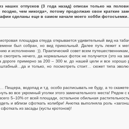
з наших отпусков (3 года назад) описан только на половин
е поздно, чем никогда», потому продолжаю свои краткие за
афии сделаны еще в самом начале моего хобби фотосъемки
смотровая площадка откуда открывается удивительный вид на таб
времени был собран, но вид прикольный. Далее путь лежит к мег
анию и исполнению :)). Практический совет всем путешественникам
ко смотреть нечего, да нормальных фоток не получится (это на з
а дороге примерно за 200 – 300 м. до нашей цели и все хорошо р
асштабный…да и только, но посмотреть стоит… сюжет типа эволю
Пещера, водопад и т.д. особо расписывать не буду, а то скажете,
нуть во все укромный уголки этого замечательного места! Рядом с
всего 5–10% от всей площади, остальное обильная растительность
идеть и вблизи сфоткать колибри! Анютка выполняла роль «загон
сфоткать из засады (кусты кротонов)!