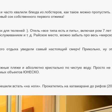
 часто хвалили блюда из лобстеров, как такое можно пропустить. 
овый сок собственного первого отжима!
 для тюленей :). Отель «все типа есть и пить», включая ром 7 ле
служиванием и т. д. Райское место, можно забыть про весь «мирско
ого отдыха увидели самый настоящий смерч! Прикольно, ну эт
ежные пляжи и абсолютно кристально по чистую воду. Просто не 
емых объектов ЮНЕСКО.
ешили встать «на ноги». Прокатились на катамаране до рифов (20