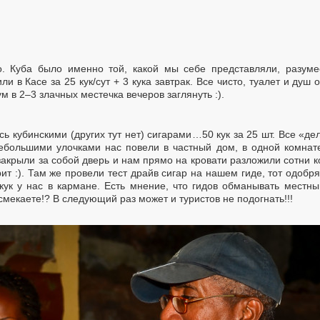
о. Куба было именно той, какой мы себе представляли, разум
и в Касе за 25 кук/сут + 3 кука завтрак. Все чисто, туалет и душ
м в 2–3 злачных местечка вечеров заглянуть :).
сь кубинскими (других тут нет) сигарами…50 кук за 25 шт. Все «де
Небольшими улочками нас повели в частный дом, в одной комнате
закрыли за собой дверь и нам прямо на кровати разложили сотни к
рит :). Там же провели тест драйв сигар на нашем гиде, тот одоб
кук у нас в кармане. Есть мнение, что гидов обманывать местны
смекаете!? В следующий раз может и туристов не подогнать!!!