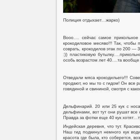
Полиция отдыхает…жарко)
Вооо…. сейчас самое прикольное 
крокодиловое месяво!!! Так, чтобы 
соврать, крокодилов этак по 200 — 
:)) пластиковую бутылку….прикольн
особь возрастом лет 40….та вообще н
Отведали мяса крокодильего!!! Сов
продают, но мы то с гидом! Он все 
говядиной и свининой, смотря с како
Дельфинарий. 20 или 25 кук с носа
дельфинами, вот тут они рушат все 
Правда за фотки еще 40 кук хотят…т
Индейская деревня, что тут. Красив
Наш гид подкинул немного кук вод
красота где была, кто соберется, в