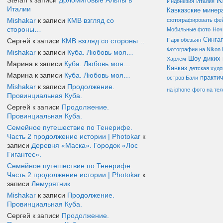
Stefan к записи
Доломитовые Альпы в
Индонезия
Италия
Италии
Кавказские минер
Mishakar
к записи
КМВ взгляд со
фотографировать фе
стороны…
Мобильные фото
Ноч
Синга
Сергей к записи
КМВ взгляд со стороны…
Парк обезьян
Фотографии на Nikon
Mishakar
к записи
Куба. Любовь моя…
Шоу диких 
Харлем
Марина к записи
Куба. Любовь моя…
Кавказ
детская худ
Марина к записи
Куба. Любовь моя…
практи
остров Бали
Mishakar
к записи
Продолжение.
на iphone
фото на те
Провинциальная Куба.
Сергей к записи
Продолжение.
Провинциальная Куба.
Семейное путешествие по Тенерифе.
Часть 2 продолжение истории | Photokar
к
записи
Деревня «Маска». Городок «Лос
Гигантес».
Семейное путешествие по Тенерифе.
Часть 2 продолжение истории | Photokar
к
записи
Лемурятник
Mishakar
к записи
Продолжение.
Провинциальная Куба.
Сергей к записи
Продолжение.