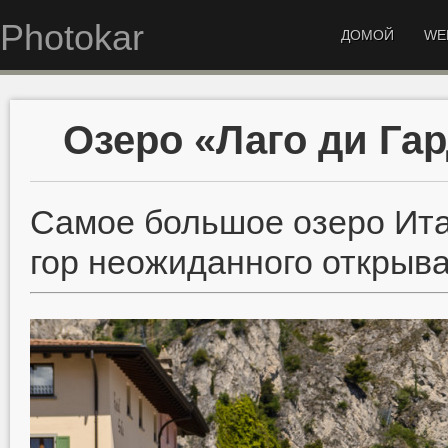
Photokar
ДОМОЙ
WE
Озеро «Лаго ди Га
Самое большое озеро Ита
гор неожиданного открыв