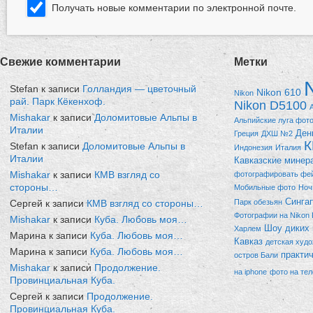
Получать новые комментарии по электронной почте.
Свежие комментарии
Метки
Stefan к записи
Голландия — цветочный
Nikon 610
Nikon
рай. Парк Кёкенхоф.
Nikon D5100
Mishakar
к записи
Доломитовые Альпы в
Альпийские луга фот
Италии
Ден
Греция
ДХШ №2
Stefan к записи
Доломитовые Альпы в
Индонезия
Италия
Италии
Кавказские минер
Mishakar
к записи
КМВ взгляд со
фотографировать фе
стороны…
Мобильные фото
Ноч
Синга
Сергей к записи
КМВ взгляд со стороны…
Парк обезьян
Фотографии на Nikon
Mishakar
к записи
Куба. Любовь моя…
Шоу диких 
Харлем
Марина к записи
Куба. Любовь моя…
Кавказ
детская худ
Марина к записи
Куба. Любовь моя…
практи
остров Бали
Mishakar
к записи
Продолжение.
на iphone
фото на те
Провинциальная Куба.
Сергей к записи
Продолжение.
Провинциальная Куба.