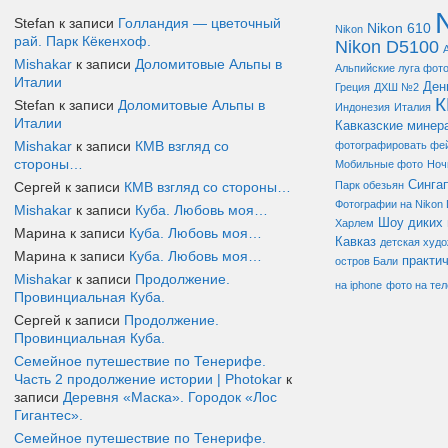
Stefan к записи
Голландия — цветочный
Nikon 610
Nikon
рай. Парк Кёкенхоф.
Nikon D5100
Mishakar
к записи
Доломитовые Альпы в
Альпийские луга фот
Италии
Ден
Греция
ДХШ №2
Stefan к записи
Доломитовые Альпы в
Индонезия
Италия
Италии
Кавказские минер
Mishakar
к записи
КМВ взгляд со
фотографировать фе
стороны…
Мобильные фото
Ноч
Синга
Сергей к записи
КМВ взгляд со стороны…
Парк обезьян
Фотографии на Nikon
Mishakar
к записи
Куба. Любовь моя…
Шоу диких 
Харлем
Марина к записи
Куба. Любовь моя…
Кавказ
детская худ
Марина к записи
Куба. Любовь моя…
практи
остров Бали
Mishakar
к записи
Продолжение.
на iphone
фото на те
Провинциальная Куба.
Сергей к записи
Продолжение.
Провинциальная Куба.
Семейное путешествие по Тенерифе.
Часть 2 продолжение истории | Photokar
к
записи
Деревня «Маска». Городок «Лос
Гигантес».
Семейное путешествие по Тенерифе.