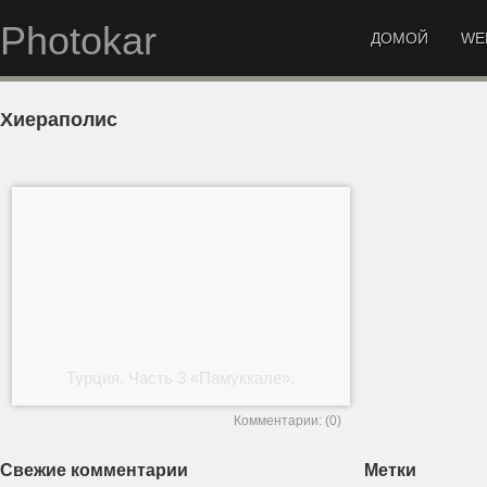
Photokar
ДОМОЙ
WE
Хиераполис
Турция. Часть 3 «Памуккале».
Комментарии: (0)
Свежие комментарии
Метки