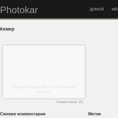
Photokar
ДОМОЙ
WE
Кемер
Турция. Кемер. Часть 1 «Пляжный
отдых».
Комментарии: (0)
Свежие комментарии
Метки