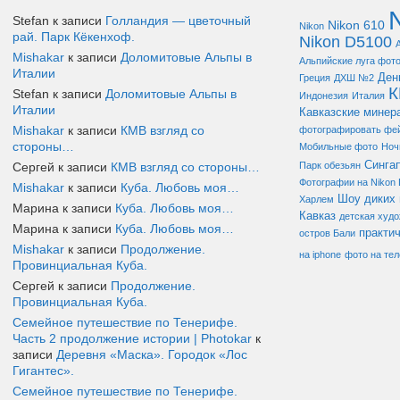
Stefan к записи
Голландия — цветочный
Nikon 610
Nikon
рай. Парк Кёкенхоф.
Nikon D5100
Mishakar
к записи
Доломитовые Альпы в
Альпийские луга фот
Италии
Ден
Греция
ДХШ №2
Stefan к записи
Доломитовые Альпы в
Индонезия
Италия
Италии
Кавказские минер
Mishakar
к записи
КМВ взгляд со
фотографировать фе
стороны…
Мобильные фото
Ноч
Синга
Сергей к записи
КМВ взгляд со стороны…
Парк обезьян
Фотографии на Nikon
Mishakar
к записи
Куба. Любовь моя…
Шоу диких 
Харлем
Марина к записи
Куба. Любовь моя…
Кавказ
детская худ
Марина к записи
Куба. Любовь моя…
практи
остров Бали
Mishakar
к записи
Продолжение.
на iphone
фото на те
Провинциальная Куба.
Сергей к записи
Продолжение.
Провинциальная Куба.
Семейное путешествие по Тенерифе.
Часть 2 продолжение истории | Photokar
к
записи
Деревня «Маска». Городок «Лос
Гигантес».
Семейное путешествие по Тенерифе.